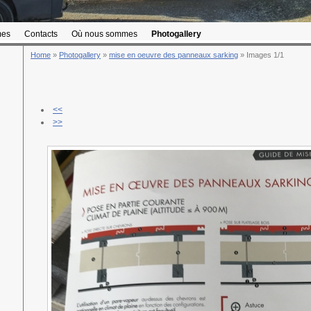
mes
Contacts
Où nous sommes
Photogallery
Home
»
Photogallery
»
mise en oeuvre des panneaux sarking
» Images 1/1
<<
>>